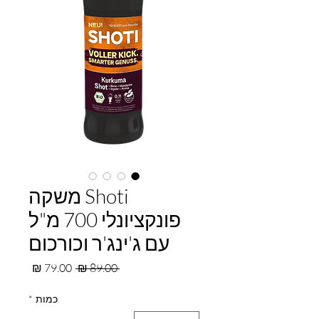
Shoti משקה
פונקציונלי 700 מ"ל
עם ג'ינג'ר וכורכום
מחיר
מחיר
 ‏89.00 ‏₪ 
רגיל
מבצע
כמות
*