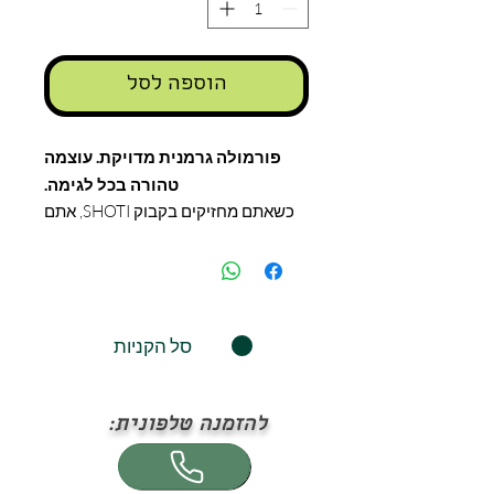
הוספה לסל
פורמולה גרמנית מדויקת. עוצמה
טהורה בכל לגימה.
​כשאתם מחזיקים בקבוק SHOTI, אתם
מחזיקים שילוב מושלם של רכיבים
איכותיים שנבחרו כדי להעניק לכם
חוויית טעם שאין שנייה לה. זו לא עוד
תערובת פירות – זו נוסחה פונקציונלית
שנבנתה בשכבות של טעם:
סל הקניות
הבסיס המעוגל:
מיץ אגסים
אורגני משובח, המעניק לכל שוט את
המתיקות הטבעית והמרקם הנקי
להזמנה טלפונית:
שמאזן את כל הטעמים.
​הלב הפועם:
מיץ שורש ג'ינג'ר