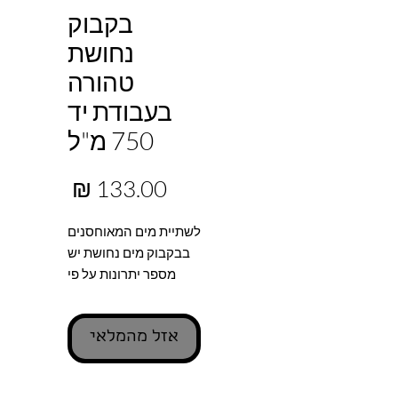
בקבוק
נחושת
טהורה
בעבודת יד
750 מ"ל
מחיר
לשתיית מים המאוחסנים
בבקבוק מים נחושת יש
מספר יתרונות על פי
הרפואה האיורוודית
העתיקה. בפרט,
אזל מהמלאי
מאמינים כי מים
המאוחסנים בכלי נחושת
מסייעים באיזון שלושת